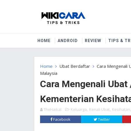
HOME
ANDROID
REVIEW
TIPS & TR
Home
Ubat Berdaftar
Cara Mengenali 
Malaysia
Cara Mengenali Ubat 
Kementerian Kesihat
TheHaikal
Keluarga
,
Kenali Ubat
,
Kesihatan
Facebook
Twitter