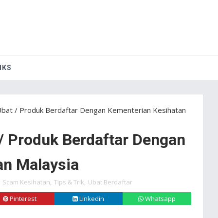
IKS
Ubat / Produk Berdaftar Dengan Kementerian Kesihatan
/ Produk Berdaftar Dengan
an Malaysia
,
Scam Kesihatan
,
Tips & Trik
,
Ubat Berdaftar
Pinterest
Linkedin
Whatsapp