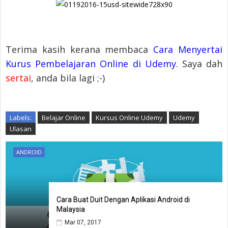
Terima kasih kerana membaca
Cara Menyertai
Kurus Pembelajaran Online di Udemy
. Saya dah
sertai
, anda bila lagi ;-)
Labels:
Belajar Online
Kursus Online Udemy
Udemy
Ulasan
ANDROID
Cara Buat Duit Dengan Aplikasi Android di
Malaysia
Mar 07, 2017