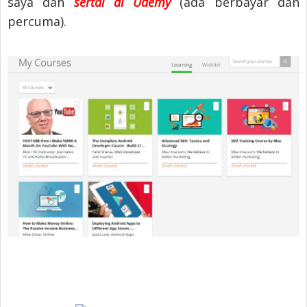
saya dah
sertai di Udemy
(ada berbayar dan
percuma).