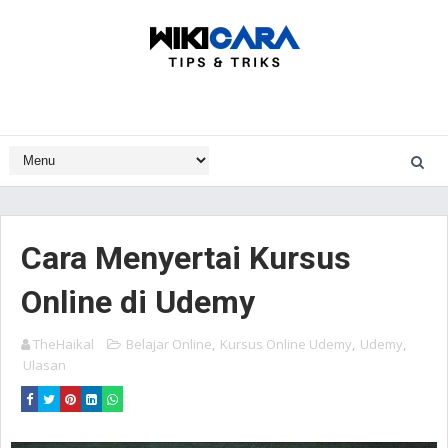
Cara Menyertai Kursus
Online di Udemy
TheHaikal
Belajar Online
,
Kursus Online Udemy
,
Udemy
,
Ulasan