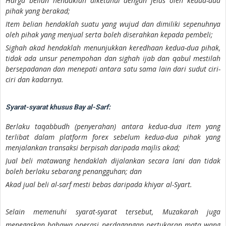
Harga belian hendaklah diketahui dengan jelas oleh kedua-dua
pihak yang berakad;
Item belian hendaklah suatu yang wujud dan dimiliki sepenuhnya
oleh pihak yang menjual serta boleh diserahkan kepada pembeli;
Sighah akad hendaklah menunjukkan keredhaan kedua-dua pihak,
tidak ada unsur penempohan dan sighah ijab dan qabul mestilah
bersepadanan dan menepati antara satu sama lain dari sudut ciri-
ciri dan kadarnya.
Syarat-syarat khusus Bay al-Sarf:
Berlaku taqabbudh (penyerahan) antara kedua-dua item yang
terlibat dalam platform forex sebelum kedua-dua pihak yang
menjalankan transaksi berpisah daripada majlis akad;
Jual beli matawang hendaklah dijalankan secara lani dan tidak
boleh berlaku sebarang penangguhan; dan
Akad jual beli al-sarf mesti bebas daripada khiyar al-Syart.
Selain memenuhi syarat-syarat tersebut, Muzakarah juga
menegaskan bahawa operasi perdagangan pertukaran mata wang