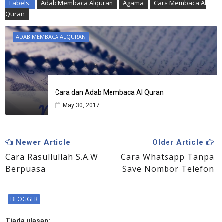
Labels:
Adab Membaca Alquran
Agama
Cara Membaca Al
Quran
ADAB MEMBACA ALQURAN
Cara dan Adab Membaca Al Quran
May 30, 2017
Newer Article
Older Article
Cara Rasullullah S.A.W
Cara Whatsapp Tanpa
Berpuasa
Save Nombor Telefon
BLOGGER
Tiada ulasan: