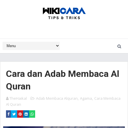
Cara dan Adab Membaca Al
Quran
TheHaikal
Adab Membaca Alquran
,
Agama
,
Cara Membaca
Al Quran