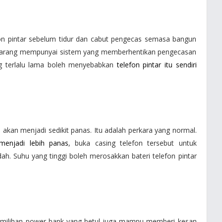
fon pintar sebelum tidur dan cabut pengecas semasa bangun
 sekarang mempunyai sistem yang memberhentikan pengecasan
ng terlalu lama boleh menyebabkan
telefon pintar itu sendiri
ta akan menjadi sedikit panas. Itu adalah perkara yang normal.
 menjadi lebih panas
, buka casing telefon tersebut untuk
. Suhu yang tinggi boleh merosakkan bateri telefon pintar
 Pemilihan power bank yang betul juga mampu memberi kesan