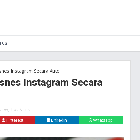
IKS
snes Instagram Secara Auto
snes Instagram Secara
view
,
Tips & Trik
Pinterest
Linkedin
Whatsapp