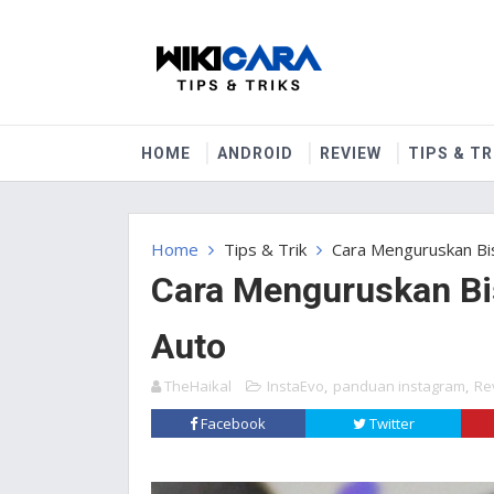
HOME
ANDROID
REVIEW
TIPS & TR
Home
Tips & Trik
Cara Menguruskan Bi
Cara Menguruskan Bi
Auto
TheHaikal
InstaEvo
,
panduan instagram
,
Re
Facebook
Twitter