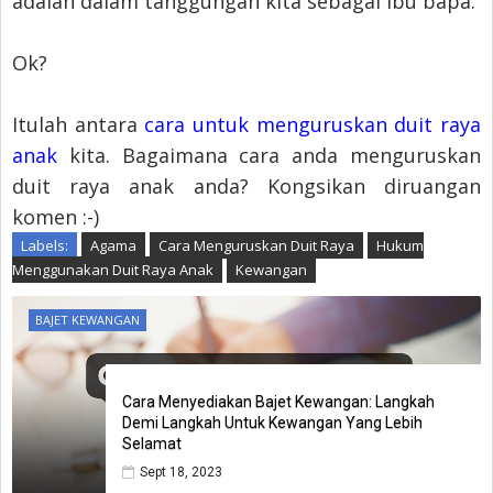
adalah dalam tanggungan kita sebagai ibu bapa.
Ok?
Itulah antara
cara untuk menguruskan duit raya
anak
kita. Bagaimana cara anda menguruskan
duit raya anak anda? Kongsikan diruangan
komen :-)
Labels:
Agama
Cara Menguruskan Duit Raya
Hukum
Menggunakan Duit Raya Anak
Kewangan
BAJET KEWANGAN
Cara Menyediakan Bajet Kewangan: Langkah
Demi Langkah Untuk Kewangan Yang Lebih
Selamat
Sept 18, 2023