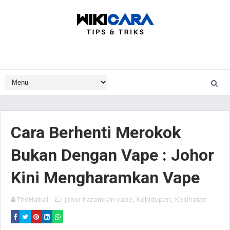
Cara Berhenti Merokok
Bukan Dengan Vape : Johor
Kini Mengharamkan Vape
TheHaikal
johor haramkan vape
,
Kehidupan
,
Kesihatan