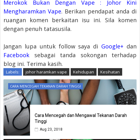
Merokok Bukan Dengan Vape : Johor Kini
Mengharamkan Vape
. Berikan pendapat anda di
ruangan komen berkaitan isu ini. Sila komen
dengan penuh tatasusila.
Jangan lupa untuk follow saya di
Google+
dan
Facebook
sebagai tanda sokongan terhadap
blog ini. Terima kasih.
Labels:
johor haramkan vape
Kehidupan
Kesihatan
CARA MENCEGAH TEKANAN DARAH TINGGI
Cara Mencegah dan Mengawal Tekanan Darah
Tinggi
Aug 23, 2018