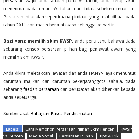
persaraan wajib anda adalah pada 60 tahun, anda tetap akan
menerima pada umur 55 tahun dan tidak sebelum umur itu.
Peraturan ini adalah sepertimana pindaan yang telah dibuat pada
tahun 2011 dan masih berkuatkuasa sehingga ke hari ini.
Bagi yang memilih skim KWSP
, anda perlu tahu bahawa tiada
sebarang konsep persaraan pilihan bagi penjawat awam yang
memilih skim KWSP.
Anda dikira meletakkan jawatan dan anda HANYA layak menuntut
caruman majikan dan caruman pekerja/anggota sahaja, tiada
sebarang
faedah persaraan
dan perubatan akan diberikan kepada
anda sekeluarga.
Sumber asal:
Bahagian Pasca Perkhidmatan
Labels:
Cara Memohon Persaraan Pilihan Skim Pencen
KWSP
vs Pencen
Media Social
Persaraan Pilihan
Tips & Trik