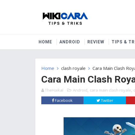
HOME
ANDROID
REVIEW
TIPS & TR
Home
clash royale
Cara Main Clash Roy
Cara Main Clash Roy
TheHaikal
Android
,
cara main clash royale
,
Facebook
Twitter