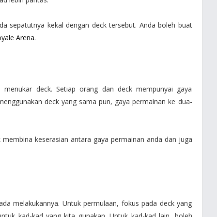
nda sepatutnya kekal dengan deck tersebut. Anda boleh buat
oyale Arena
.
ap menukar deck. Setiap orang dan deck mempunyai gaya
ng menggunakan deck yang sama pun, gaya permainan ke dua-
k membina keserasian antara gaya permainan anda dan juga
a ada melakukannya. Untuk permulaan, fokus pada deck yang
untuk kad-kad yang kita gunakan. Untuk kad-kad lain, boleh