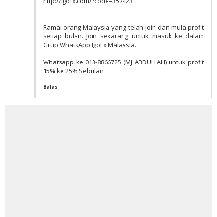
http://igofx.com/?code=357423
Ramai orang Malaysia yang telah join dan mula profit
setiap bulan. Join sekarang untuk masuk ke dalam
Grup WhatsApp IgoFx Malaysia.
Whatsapp ke 013-8866725 (MJ ABDULLAH) untuk profit
15% ke 25% Sebulan
Balas