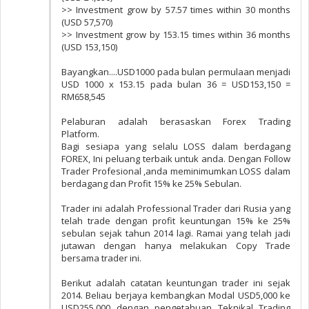
>> Investment grow by 57.57 times within 30 months
(USD 57,570)
>> Investment grow by 153.15 times within 36 months
(USD 153,150)
Bayangkan....USD1000 pada bulan permulaan menjadi
USD 1000 x 153.15 pada bulan 36 = USD153,150 =
RM658,545
Pelaburan adalah berasaskan Forex Trading
Platform.
Bagi sesiapa yang selalu LOSS dalam berdagang
FOREX, Ini peluang terbaik untuk anda. Dengan Follow
Trader Profesional ,anda meminimumkan LOSS dalam
berdagang dan Profit 15% ke 25% Sebulan.
Trader ini adalah Professional Trader dari Rusia yang
telah trade dengan profit keuntungan 15% ke 25%
sebulan sejak tahun 2014 lagi. Ramai yang telah jadi
jutawan dengan hanya melakukan Copy Trade
bersama trader ini.
Berikut adalah catatan keuntungan trader ini sejak
2014. Beliau berjaya kembangkan Modal USD5,000 ke
USD255,000 dengan pengetahuan Teknikal Trading