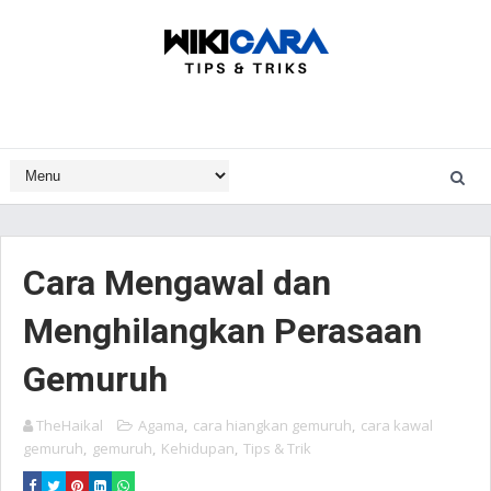
Cara Mengawal dan
Menghilangkan Perasaan
Gemuruh
TheHaikal
Agama
,
cara hiangkan gemuruh
,
cara kawal
gemuruh
,
gemuruh
,
Kehidupan
,
Tips & Trik