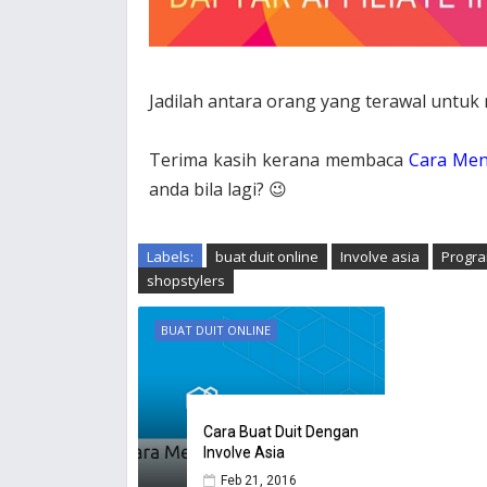
Jadilah antara orang yang terawal untuk
Terima kasih kerana membaca
Cara Meny
anda bila lagi? 😉
Labels:
buat duit online
Involve asia
Program
shopstylers
BUAT DUIT ONLINE
Cara Buat Duit Dengan
Involve Asia
Feb 21, 2016