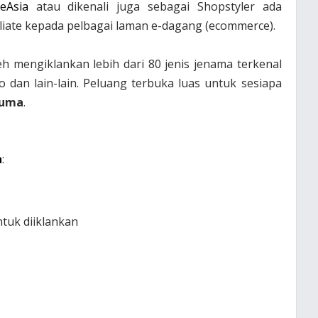
veAsia
atau dikenali juga sebagai Shopstyler ada
iliate kepada pelbagai laman e-dagang (ecommerce).
leh mengiklankan lebih dari 80 jenis jenama terkenal
 dan lain-lain. Peluang terbuka luas untuk sesiapa
cuma
.
a
:
ntuk diiklankan