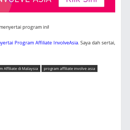
 menyertai program ini!
ertai Program Affiliate InvolveAsia
. Saya dah sertai,
 Affiliate di Malaysia
program affiliate involve asia