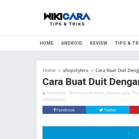
HOME
ANDROID
REVIEW
TIPS & TR
Home
shopstylers
Cara Buat Duit Den
Cara Buat Duit Denga
TheHaikal
buat duit online
,
Involve asia
,
Pro
shopstylers
Facebook
Twitter