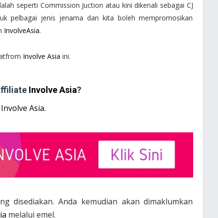
dalah seperti Commission Juction atau kini dikenali sebagai CJ
ntuk pelbagai jenis jenama dan kita boleh mempromosikan
rm
InvolveAsia
.
latfrom
Involve Asia
ini.
filiate
Involve Asia
?
e
Involve Asia
.
ng disediakan. Anda kemudian akan dimaklumkan
ia
melalui emel.