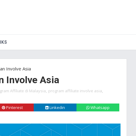
IKS
gan
Involve Asia
n Involve Asia
gram Affiliate di Malaysia
,
program affiliate involve asia
,
Pinterest
Linkedin
Whatsapp