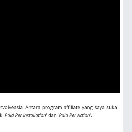
i Involveasia. Antara program affiliate yang saya suka
 '
Paid Per Installation
' dan '
Paid Per Action
'.