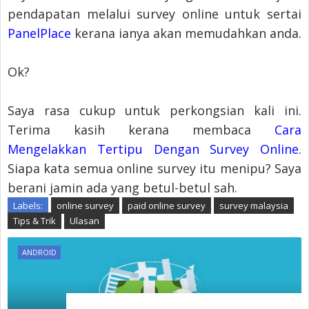
pendapatan melalui survey online untuk sertai
PanelPlace
kerana ianya akan memudahkan anda.
Ok?
Saya rasa cukup untuk perkongsian kali ini.
Terima kasih kerana membaca
Cara
Mengelakkan Tertipu Dengan Survey Online
.
Siapa kata semua online survey itu menipu? Saya
berani jamin ada yang betul-betul sah.
Labels:
online survey
paid online survey
survey malaysia
Tips & Trik
Ulasan
ANDROID