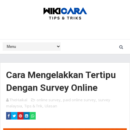
Cara Mengelakkan Tertipu
Dengan Survey Online
TheHaikal
online survey
,
paid online survey
,
survey
malaysia
,
Tips & Trik
,
Ulasan