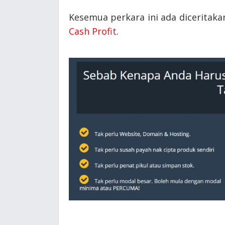
Kesemua perkara ini ada diceritak
Cash Profit
.