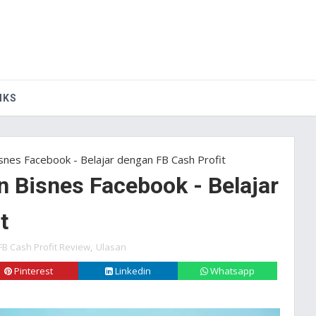
IKS
snes Facebook - Belajar dengan FB Cash Profit
n Bisnes Facebook - Belajar
t
FB Cash Profit Review
,
Ulasan
Pinterest
Linkedin
Whatsapp