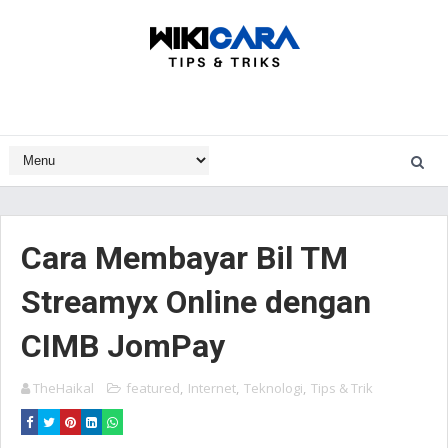
Cara Membayar Bil TM
Streamyx Online dengan
CIMB JomPay
TheHaikal
featured
,
Internet
,
Teknologi
,
Tips & Trik