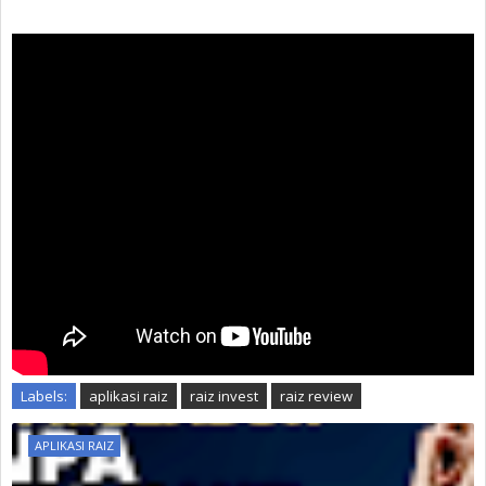
Labels:
aplikasi raiz
raiz invest
raiz review
APLIKASI RAIZ