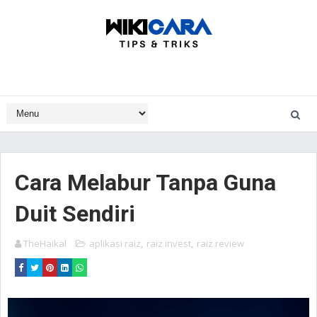
Cara Melabur Tanpa Guna
Duit Sendiri
TheHaikal
aplikasi raiz
,
raiz invest
,
raiz review