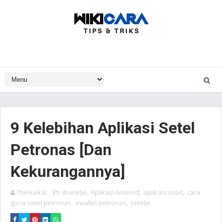
9 Kelebihan Aplikasi Setel
Petronas [Dan
Kekurangannya]
TheHaikal
#setelje
,
Aplikasi Android
,
aplikasi setel
,
cara
guna setel petronas
,
ewallet petronas
,
setelje