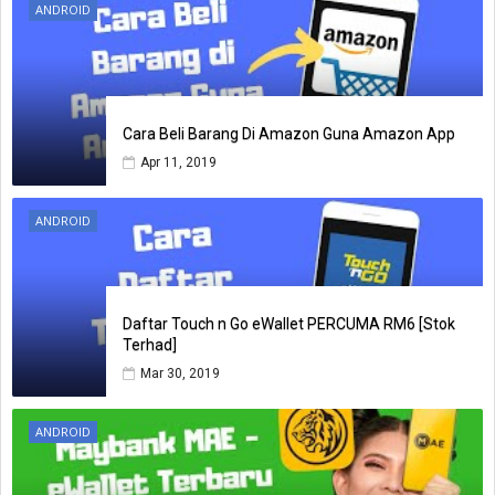
ANDROID
Cara Beli Barang Di Amazon Guna Amazon App
Apr 11, 2019
ANDROID
Daftar Touch n Go eWallet PERCUMA RM6 [Stok
Terhad]
Mar 30, 2019
ANDROID