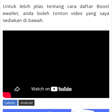
Untuk lebih jelas tentang cara daftar Boost
ewallet, anda boleh tonton video yang saya
sediakan di bawah.
Labels:
Android