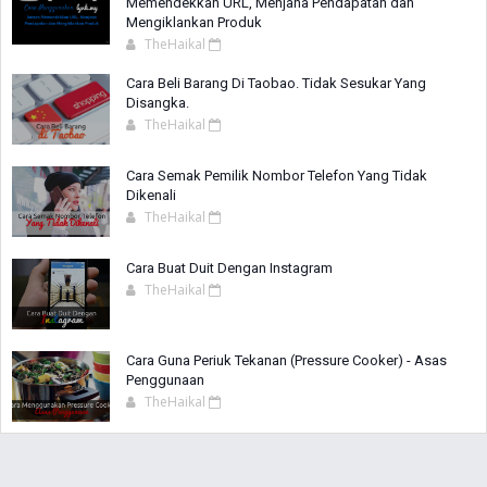
Memendekkan URL, Menjana Pendapatan dan
Mengiklankan Produk
TheHaikal
Cara Beli Barang Di Taobao. Tidak Sesukar Yang
Disangka.
TheHaikal
Cara Semak Pemilik Nombor Telefon Yang Tidak
Dikenali
TheHaikal
Cara Buat Duit Dengan Instagram
TheHaikal
Cara Guna Periuk Tekanan (Pressure Cooker) - Asas
Penggunaan
TheHaikal