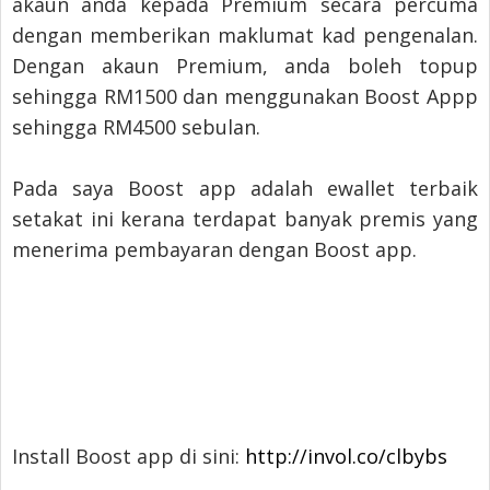
akaun anda kepada Premium secara percuma
dengan memberikan maklumat kad pengenalan.
Dengan akaun Premium, anda boleh topup
sehingga RM1500 dan menggunakan Boost Appp
sehingga RM4500 sebulan.
Pada saya Boost app adalah ewallet terbaik
setakat ini kerana terdapat banyak premis yang
menerima pembayaran dengan Boost app.
Install Boost app di sini:
http://invol.co/clbybs