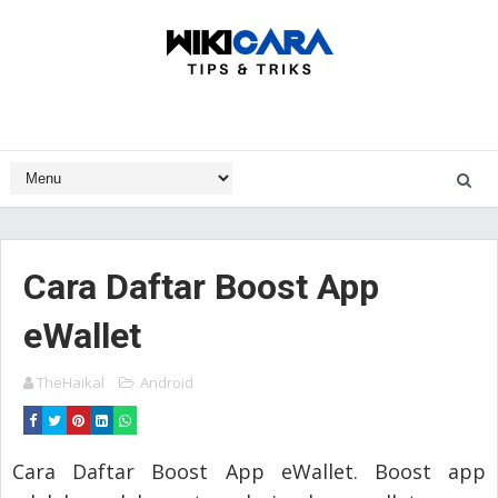
Cara Daftar Boost App
eWallet
TheHaikal
Android
Cara Daftar Boost App eWallet. Boost app