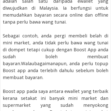
adalah salah satu daripada ewallet yang
diwujudkan di Malaysia. Ia berfungsi untuk
memudahkan bayaran secara online dan offline
tanpa perlu bawa wang tunai.
Sebagai contoh, anda pergi membeli belah di
mini market, anda tidak perlu bawa wang tunai
di dompet tetapi cukup dengan Boost App anda
sudah boleh membuat
bayaran.Walaubagaimanapun, anda perlu topup
Boost app anda terlebih dahulu sebelum boleh
membuat bayaran.
Boost app pada saya antara ewallet yang terbaik
kerana setakat ini banyak mini market dan
supermarket yang sudah menyokong