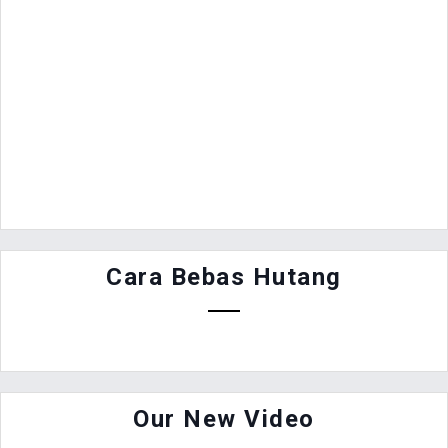
Cara Bebas Hutang
Our New Video