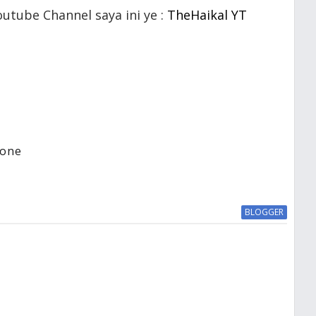
utube Channel saya ini ye :
TheHaikal YT
hone
BLOGGER