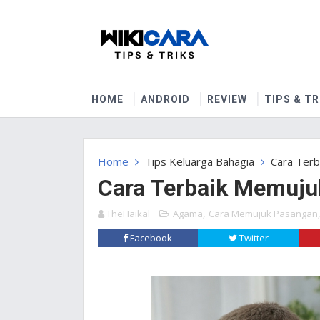
HOME
ANDROID
REVIEW
TIPS & TR
Home
Tips Keluarga Bahagia
Cara Terb
Cara Terbaik Memuju
TheHaikal
Agama
,
Cara Memujuk Pasangan
Facebook
Twitter