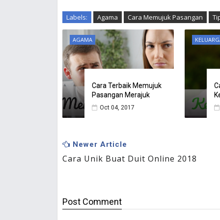
Labels:
Agama
Cara Memujuk Pasangan
Ti
AGAMA
KELUARG
Cara Terbaik Memujuk
C
Pasangan Merajuk
K
Oct 04, 2017
Newer Article
Cara Unik Buat Duit Online 2018
Post
Comment