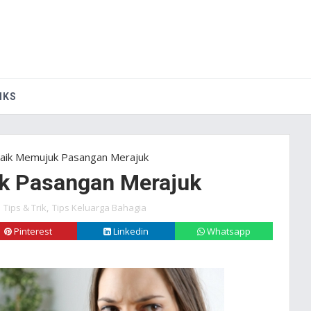
IKS
aik Memujuk Pasangan Merajuk
k Pasangan Merajuk
,
Tips & Trik
,
Tips Keluarga Bahagia
Pinterest
Linkedin
Whatsapp