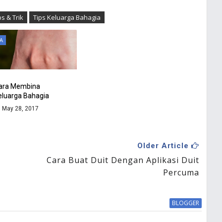
ps & Trik
Tips Keluarga Bahagia
A
ara Membina
eluarga Bahagia
May 28, 2017
Older Article
Cara Buat Duit Dengan Aplikasi Duit
Percuma
BLOGGER