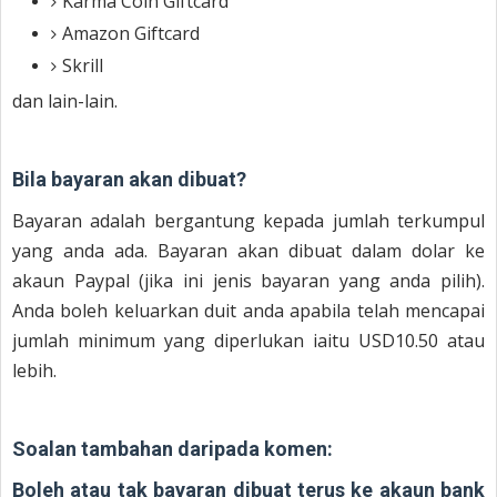
Karma Coin Giftcard
Amazon Giftcard
Skrill
dan lain-lain.
Bila bayaran akan dibuat?
Bayaran adalah bergantung kepada jumlah terkumpul
yang anda ada. Bayaran akan dibuat dalam dolar ke
akaun Paypal (jika ini jenis bayaran yang anda pilih).
Anda boleh keluarkan duit anda apabila telah mencapai
jumlah minimum yang diperlukan iaitu USD10.50 atau
lebih.
Soalan tambahan daripada komen:
Boleh atau tak bayaran dibuat terus ke akaun bank