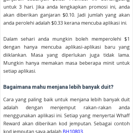
untuk 3 hari. Jika anda lengkapkan promosi ini, anda
akan diberikan ganjaran $0.10. Jadi jumlah yang akan
anda perolehi adalah $0.33 kerana mencuba aplikasi ini.
Dalam sehari anda mungkin boleh memperolehi $1
dengan hanya mencuba aplikasi-aplikasi baru yang
diiklankan. Masa yang diperlukan juga tidak lama.
Mungkin hanya memakan masa beberapa minit untuk
setiap aplikasi.
Bagaimana mahu menjana lebih banyak duit?
Cara yang paling baik untuk menjana lebih banyak duit
adalah dengan menjemput rakan-rakan anda
menggunakan aplikasi ini. Setiap yang menyertai Whaff
Reward akan diberikan kod jemputan. Sebagai contoh
kod jemputan saya adalah
BH10803
.