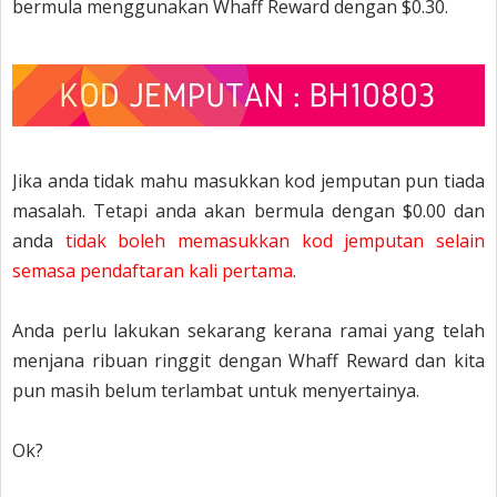
bermula menggunakan Whaff Reward dengan $0.30.
Jika anda tidak mahu masukkan kod jemputan pun tiada
masalah. Tetapi anda akan bermula dengan $0.00 dan
anda
tidak boleh memasukkan kod jemputan selain
semasa pendaftaran kali pertama
.
Anda perlu lakukan sekarang kerana ramai yang telah
menjana ribuan ringgit dengan Whaff Reward dan kita
pun masih belum terlambat untuk menyertainya.
Ok?