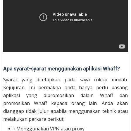
Apa syarat-syarat menggunakan aplikasi Whaff?
Syarat yang ditetapkan pada saya cukup mudah.
Kejujuran. Ini bermakna anda hanya perlu pasang
aplikasi yang dipromosikan dalam Whaff dan
promosikan Whaff kepada orang lain. Anda akan
dianggap tidak jujur apabila menggunakan teknik atau
melakukan perkara berikut:
Menggunakan VPN atau proxy