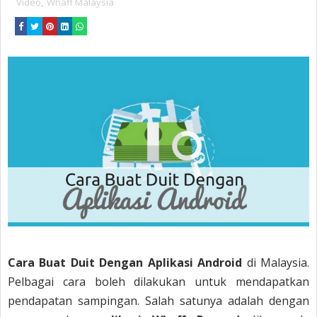
Video
,
Whaff Malaysia
Cara Buat Duit Dengan Aplikasi Android
di Malaysia.
Pelbagai cara boleh dilakukan untuk mendapatkan
pendapatan sampingan. Salah satunya adalah dengan