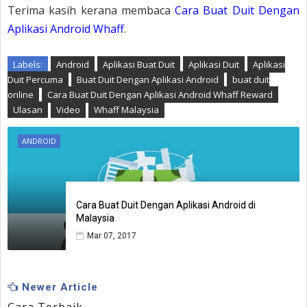
Terima kasih kerana membaca
Cara Buat Duit Dengan
Aplikasi Android Whaff
.
Labels:
Android
Aplikasi Buat Duit
Aplikasi Duit
Aplikasi
Duit Percuma
Buat Duit Dengan Aplikasi Android
buat duit
online
Cara Buat Duit Dengan Aplikasi Android Whaff Reward
Ulasan
Video
Whaff Malaysia
ANDROID
Cara Buat Duit Dengan Aplikasi Android di
Malaysia
Mar 07, 2017
Newer Article