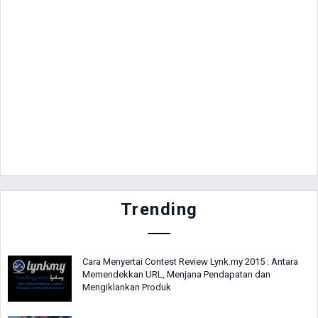
Trending
Cara Menyertai Contest Review Lynk.my 2015 : Antara
Memendekkan URL, Menjana Pendapatan dan
Mengiklankan Produk