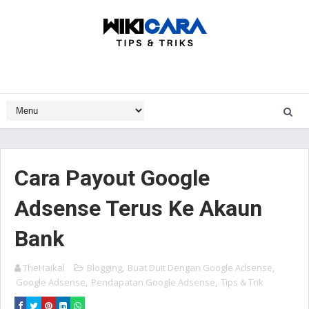
Cara Payout Google
Adsense Terus Ke Akaun
Bank
TheHaikal
Blogging
,
Buat Duit Dengan Google Adsense
,
Google Adsense
,
Pendapatan Google Adsense
,
Tips & Trik