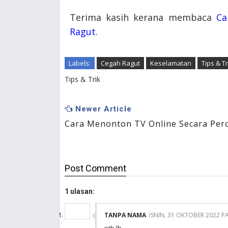
Terima kasih kerana membaca
Ca
Ragut
.
Labels:
Cegah Ragut
Keselamatan
Tips & Tr
Tips & Trik
Newer Article
Cara Menonton TV Online Secara Per
Post
Comment
1 ulasan:
TANPA NAMA
ISNIN, 31 OKTOBER 2022 P