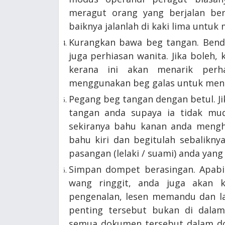
meragut orang yang berjalan berh
baiknya jalanlah di kaki lima untuk
Kurangkan bawa beg tangan. Benda
juga perhiasan wanita. Jika bole
kerana ini akan menarik perha
menggunakan beg galas untuk meng
Pegang beg tangan dengan betul. J
tangan anda supaya ia tidak muda
sekiranya bahu kanan anda mengha
bahu kiri dan begitulah sebalikny
pasangan (lelaki / suami) anda yan
Simpan dompet berasingan. Apabil
wang ringgit, anda juga akan k
pengenalan, lesen memandu dan la
penting tersebut bukan di dala
semua dokumen tersebut dalam d