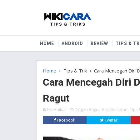
HOME
ANDROID
REVIEW
TIPS & TR
Home
Tips & Trik
Cara Mencegah Diri 
Cara Mencegah Diri 
Ragut
TheHaikal
Cegah Ragut
,
Keselamatan
,
Tips 
Facebook
Twitter