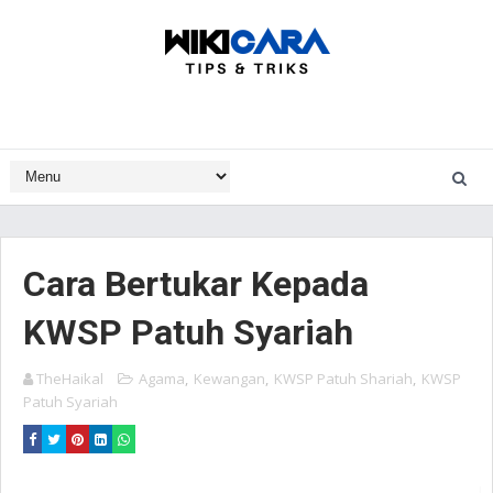
Cara Bertukar Kepada
KWSP Patuh Syariah
TheHaikal
Agama
,
Kewangan
,
KWSP Patuh Shariah
,
KWSP
Patuh Syariah